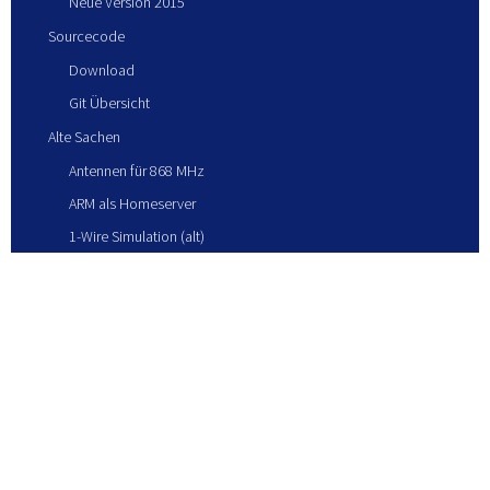
Neue Version 2015
Sourcecode
Download
Git Übersicht
Alte Sachen
Antennen für 868 MHz
ARM als Homeserver
1-Wire Simulation (alt)
Blitze Juni 2017
KONTAKT
IMPRESSUM
DATENSCHUTZ
AGB
LOGIN