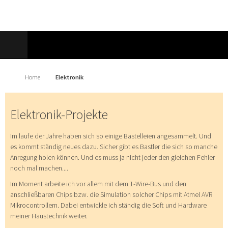
Home
Elektronik
Elektronik-Projekte
Im laufe der Jahre haben sich so einige Bastelleien angesammelt. Und
es kommt ständig neues dazu. Sicher gibt es Bastler die sich so manche
Anregung holen können. Und es muss ja nicht jeder den gleichen Fehler
noch mal machen....
Im Moment arbeite ich vor allem mit dem 1-Wire-Bus und den
anschließbaren Chips bzw. die Simulation solcher Chips mit Atmel AVR
Mikrocontrollern. Dabei entwickle ich ständig die Soft und Hardware
meiner Haustechnik weiter.