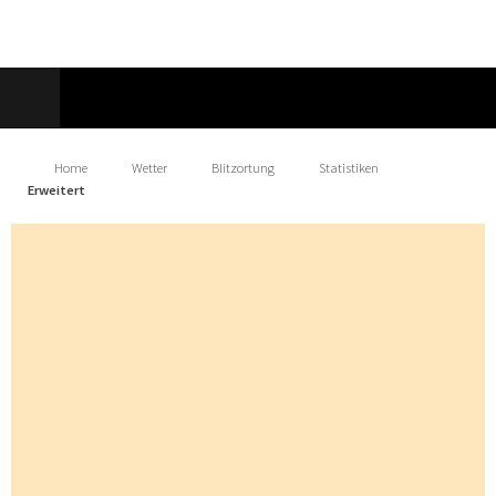
Home
Wetter
Blitzortung
Statistiken
Erweitert