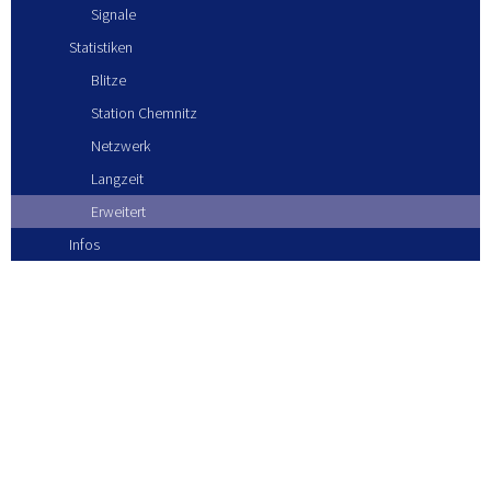
Signale
Statistiken
Blitze
Station Chemnitz
Netzwerk
Langzeit
Erweitert
Infos
Blitze Juni 2017
KONTAKT
LOGIN
IMPRESSUM
DATENSCHUTZ
AGB
WIDERRUFSBELEHRUNG