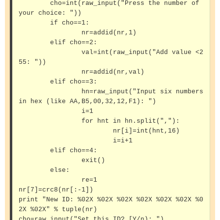
	cho=int(raw_input("Press the number of 
your choice: "))

	if cho==1:

		nr=addid(nr,1)

	elif cho==2:

		val=int(raw_input("Add value <2
55: "))

		nr=addid(nr,val)

	elif cho==3:

		hn=raw_input("Input six numbers 
in hex (like AA,B5,00,32,12,F1): ")

		i=1

		for hnt in hn.split(","):

			nr[i]=int(hnt,16)

			i=i+1

	elif cho==4:

		exit()

	else:

		re=1

nr[7]=crc8(nr[:-1])

print "New ID: %02X %02X %02X %02X %02X %02X %0
2X %02X" % tuple(nr)

cho=raw_input("Set this ID? [Y/n): ")
