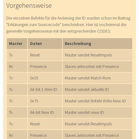
Vorgehensweise
Die einzelnen Befehle für die Änderung der ID wurden schon im Beitrag
"Erklärungen zum Sourcecode" beschrieben. Hier ist nocheinmal die
generelle Vorgehensweise mit den entsprechenden CODES:
Master
Daten
Beschreibung
Tx
Reset
Master sendet Resetimpuls
Rx
Presence
Slaves antworten mit Presence
Tx
0x55
Master sendet Match-Rom
Tx
64-bit 1-Wire ID
Master sendet aktuelle ID
Tx
0x75
Master sendet Befehl Write-New-ID
Tx
64-bit New ID
Master sendet neue ID
Tx
Reset
Master sendet Resetimpuls
Rx
Presence
Slaves antworten mit Presence