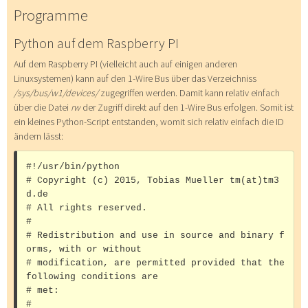
Programme
Python auf dem Raspberry PI
Auf dem Raspberry PI (vielleicht auch auf einigen anderen
Linuxsystemen) kann auf den 1-Wire Bus über das Verzeichniss
/sys/bus/w1/devices/
zugegriffen werden. Damit kann relativ einfach
über die Datei
rw
der Zugriff direkt auf den 1-Wire Bus erfolgen. Somit ist
ein kleines Python-Script entstanden, womit sich relativ einfach die ID
ändern lässt:
#!/usr/bin/python

# Copyright (c) 2015, Tobias Mueller tm(at)tm3
d.de

# All rights reserved. 

# 

# Redistribution and use in source and binary f
orms, with or without 

# modification, are permitted provided that the 
following conditions are 

# met: 

# 
