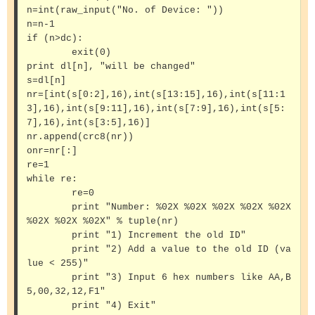
n=int(raw_input("No. of Device: "))

n=n-1

if (n>dc):

	exit(0)

print dl[n], "will be changed"

s=dl[n]

nr=[int(s[0:2],16),int(s[13:15],16),int(s[11:1
3],16),int(s[9:11],16),int(s[7:9],16),int(s[5:
7],16),int(s[3:5],16)]

nr.append(crc8(nr))

onr=nr[:]

re=1

while re:

	re=0

	print "Number: %02X %02X %02X %02X %02X 
%02X %02X %02X" % tuple(nr)

	print "1) Increment the old ID"

	print "2) Add a value to the old ID (va
lue < 255)"

	print "3) Input 6 hex numbers like AA,B
5,00,32,12,F1"

	print "4) Exit"
