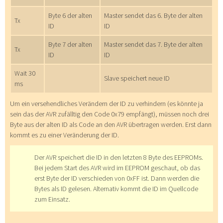
Byte 6 der alten
Master sendet das 6. Byte der alten
Tx
ID
ID
Byte 7 der alten
Master sendet das 7. Byte der alten
Tx
ID
ID
Wait 30
Slave speichert neue ID
ms
Um ein versehendliches Verändern der ID zu verhindern (es könnte ja
sein das der AVR zufälltig den Code 0x79 empfängt), müssen noch drei
Byte aus der alten ID als Code an den AVR übertragen werden. Erst dann
kommt es zu einer Veränderung der ID.
Der AVR speichert die ID in den letzten 8 Byte des EEPROMs.
Bei jedem Start des AVR wird im EEPROM geschaut, ob das
erst Byte der ID verschieden von 0xFF ist. Dann werden die
Bytes als ID gelesen. Alternativ kommt die ID im Quellcode
zum Einsatz.