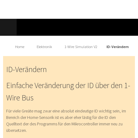
Home
Elektronik
1-Wire Simulation V2
ID-Verändern
ID-Verändern
Einfache Veränderung der ID über den 1-
Wire Bus
Für viele Greäte mag zwar eine absolut eindeutige ID wichtig sein, im
Bereich der Home-Sensorik ist es aber eher lästig für die ID den
Quelltext der des Programms für den Mikrocontroller immer neu zu
übersetzen.