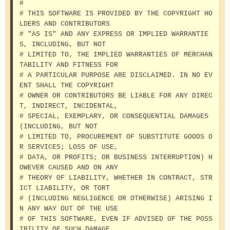
# 

# THIS SOFTWARE IS PROVIDED BY THE COPYRIGHT HO
LDERS AND CONTRIBUTORS 

# "AS IS" AND ANY EXPRESS OR IMPLIED WARRANTIE
S, INCLUDING, BUT NOT 

# LIMITED TO, THE IMPLIED WARRANTIES OF MERCHAN
TABILITY AND FITNESS FOR 

# A PARTICULAR PURPOSE ARE DISCLAIMED. IN NO EV
ENT SHALL THE COPYRIGHT 

# OWNER OR CONTRIBUTORS BE LIABLE FOR ANY DIREC
T, INDIRECT, INCIDENTAL, 

# SPECIAL, EXEMPLARY, OR CONSEQUENTIAL DAMAGES 
(INCLUDING, BUT NOT 

# LIMITED TO, PROCUREMENT OF SUBSTITUTE GOODS O
R SERVICES; LOSS OF USE, 

# DATA, OR PROFITS; OR BUSINESS INTERRUPTION) H
OWEVER CAUSED AND ON ANY 

# THEORY OF LIABILITY, WHETHER IN CONTRACT, STR
ICT LIABILITY, OR TORT 

# (INCLUDING NEGLIGENCE OR OTHERWISE) ARISING I
N ANY WAY OUT OF THE USE 

# OF THIS SOFTWARE, EVEN IF ADVISED OF THE POSS
IBILITY OF SUCH DAMAGE. 
