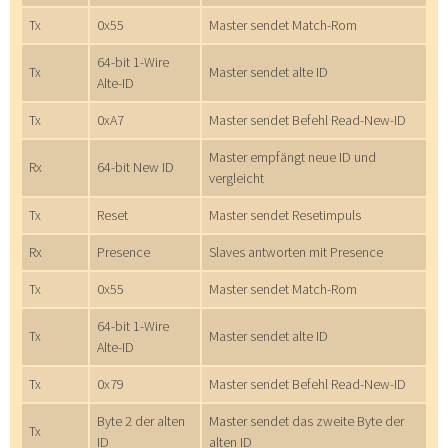
Tx
0x55
Master sendet Match-Rom
64-bit 1-Wire
Tx
Master sendet alte ID
Alte-ID
Tx
0xA7
Master sendet Befehl Read-New-ID
Master empfängt neue ID und
Rx
64-bit New ID
vergleicht
Tx
Reset
Master sendet Resetimpuls
Rx
Presence
Slaves antworten mit Presence
Tx
0x55
Master sendet Match-Rom
64-bit 1-Wire
Tx
Master sendet alte ID
Alte-ID
Tx
0x79
Master sendet Befehl Read-New-ID
Byte 2 der alten
Master sendet das zweite Byte der
Tx
ID
alten ID