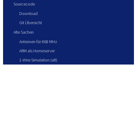
Sourcecode
Download
Git Übersicht
Alte Sachen
Antennen für 868 MHz
ARM als Homeserver
1-Wire Simulation (alt)
Blitze Juni 2017
KONTAKT
IMPRESSUM
DATENSCHUTZ
AGB
LOGIN
WIDERRUFSBELEHRUNG