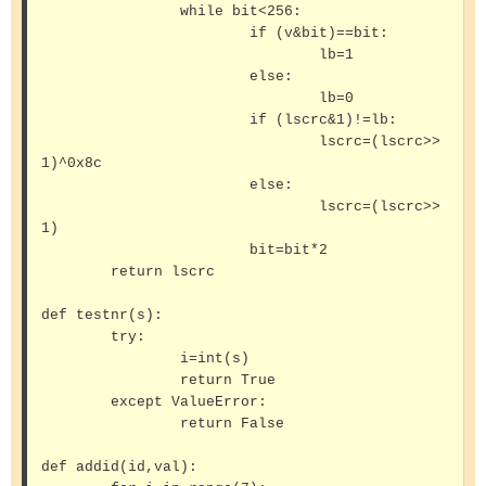
		while bit<256:

			if (v&bit)==bit:

				lb=1

			else:

				lb=0

			if (lscrc&1)!=lb:

				lscrc=(lscrc>>
1)^0x8c 

			else:

				lscrc=(lscrc>>
1)

			bit=bit*2

	return lscrc

def testnr(s):

	try:

		i=int(s)

		return True

	except ValueError:

		return False

def addid(id,val):
