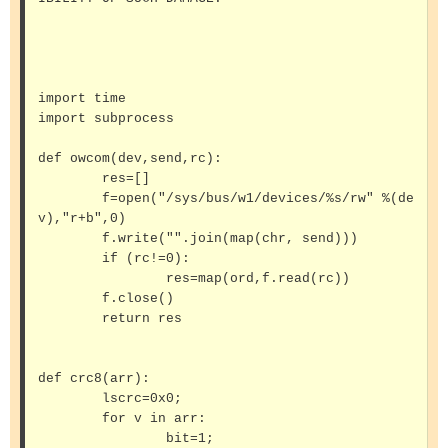
import time

import subprocess

def owcom(dev,send,rc):

	res=[]

	f=open("/sys/bus/w1/devices/%s/rw" %(de
v),"r+b",0)

	f.write("".join(map(chr, send)))

	if (rc!=0):

		res=map(ord,f.read(rc))

	f.close()

	return res

def crc8(arr):

	lscrc=0x0;

	for v in arr:

		bit=1;
