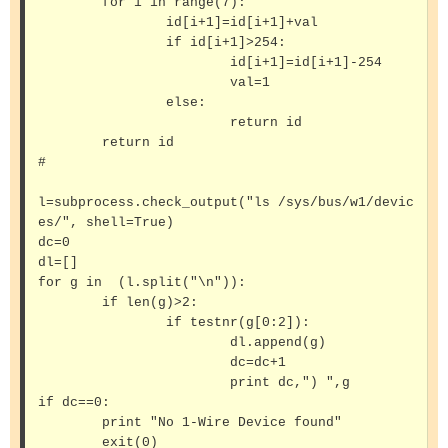
	for i in range(7):

		id[i+1]=id[i+1]+val

		if id[i+1]>254:

			id[i+1]=id[i+1]-254

			val=1

		else:

			return id

	return id

#

l=subprocess.check_output("ls /sys/bus/w1/devic
es/", shell=True)

dc=0

dl=[]

for g in  (l.split("\n")):

	if len(g)>2:

		if testnr(g[0:2]):

			dl.append(g)

			dc=dc+1

			print dc,") ",g

if dc==0:

	print "No 1-Wire Device found"

	exit(0)
