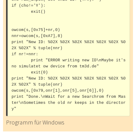
if (cho!='Y'):

	exit()

owcom(s,[0x75]+nr,0)

nnr=owcom(s,[0xA7],8)

print "New ID: %02X %02X %02X %02X %02X %02X %0
2X %02X" % tuple(nnr)

if nr!=nnr:

	print "ERROR writing new ID\nMaybe it's 
no simulatet ow device from tm3d.de"

	exit(0)

print "New ID: %02X %02X %02X %02X %02X %02X %0
2X %02X" % tuple(onr)

owcom(s,[0x79,onr[1],onr[5],onr[6]],0)

print "Done.\nWait for a new Searchrom from Mas
ter\nSometimes the old nr keeps in the director
Programm für Windows