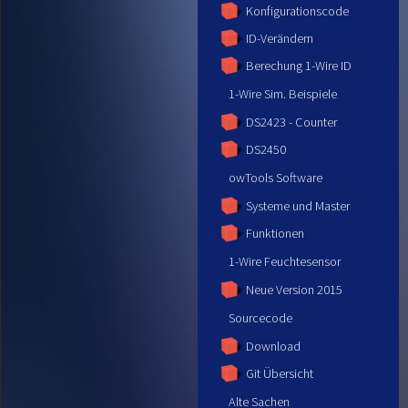
Konfigurationscode
ID-Verändern
Berechung 1-Wire ID
1-Wire Sim. Beispiele
DS2423 - Counter
DS2450
owTools Software
Systeme und Master
Funktionen
1-Wire Feuchtesensor
Neue Version 2015
Sourcecode
Download
Git Übersicht
Alte Sachen