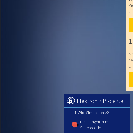
Pr
Ja
1
Na
ne
Ei
Elektronik Projekte
1-Wire Simulation V2
Erklärungen zum
Sourcecode