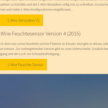
ojekten zu bündeln und die 1-Wire Simulation völlig neu zu schreiben. Inzwische
hren und vielen 1-Wire-Konfigurationen eingeflossen...
1-Wire Simulation V2
-Wire Feuchtesensor Version 4 (2015)
ch dem nun schon hunderte solcher Platinen im Einsatz sind gibt es dieses Jah
ue Version. Zur vorhergehenden Version gibt es zwei Unterschiede: Zusätzlich
ngang und ein Loch zur Schraubbefestigung...
1-Wire Feuchte-Sensor