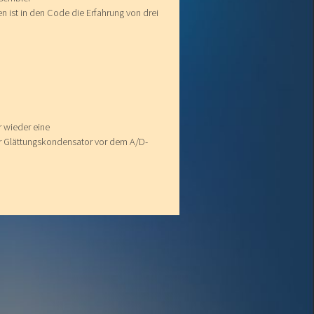
n ist in den Code die Erfahrung von drei
r wieder eine
er Glättungskondensator vor dem A/D-