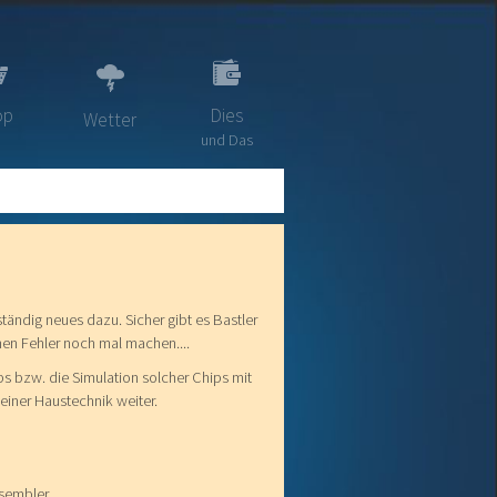
op
Dies
Wetter
und Das
tändig neues dazu. Sicher gibt es Bastler
hen Fehler noch mal machen....
s bzw. die Simulation solcher Chips mit
einer Haustechnik weiter.
ssembler