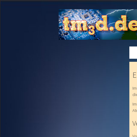
E
Im
di
Im
At
V
Vo