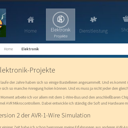
Elektronik
Sh
Home
Dienstleistung
Projekte
Home
Elektronik
lektronik-Projekte
 laufe der Jahre haben sich so einige Bastelleien angesammelt. Und es kommt s
e sich so manche Anregung holen können. Und es muss ja nicht jeder den gleic
 Moment arbeite ich vor allem mit dem 1-Wire-Bus und den anschließbaren Chip
mel AVR Mikrocontrollern. Dabei entwickle ich ständig die Soft und Hardware m
ersion 2 der AVR-1-Wire Simulation
r einiger Zeit habe ich schon begonnen meine Erfahrungen aus anderen AVR-A