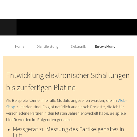
Home
Dienstleistung
Elektronik
Entwicklung
Entwicklung elektronischer Schaltungen
bis zur fertigen Platine
Als Beispiele können hier alle Module angesehen werden, die im
Web-
Shop
zu finden sind. Es gibt natürlich auch noch Projekte, die ich für
verschiedene Partner in den letzten Jahren entwickelt habe. Beispiele
hierfür werden im Folgenden genannt:
Messgerät zu Messung des Partikelgehaltes in
Luft