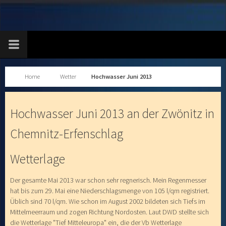
Home
Wetter
Hochwasser Juni 2013
Hochwasser Juni 2013 an der Zwönitz in
Chemnitz-Erfenschlag
Wetterlage
Der gesamte Mai 2013 war schon sehr regnerisch. Mein Regenmesser
hat bis zum 29. Mai eine Niederschlagsmenge von 105 l/qm registriert.
Üblich sind 70 l/qm. Wie schon im August 2002 bildeten sich Tiefs im
Mittelmeerraum und zogen Richtung Nordosten. Laut DWD stellte sich
die Wetterlage "Tief Mitteleuropa" ein, die der Vb Wetterlage