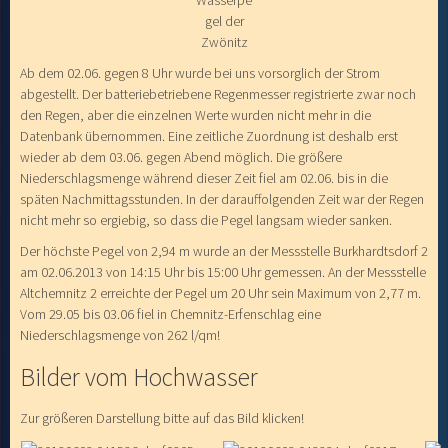
gel der
Zwönitz
Ab dem 02.06. gegen 8 Uhr wurde bei uns vorsorglich der Strom
abgestellt. Der batteriebetriebene Regenmesser registrierte zwar noch
den Regen, aber die einzelnen Werte wurden nicht mehr in die
Datenbank übernommen. Eine zeitliche Zuordnung ist deshalb erst
wieder ab dem 03.06. gegen Abend möglich. Die größere
Niederschlagsmenge während dieser Zeit fiel am 02.06. bis in die
späten Nachmittagsstunden. In der darauffolgenden Zeit war der Regen
nicht mehr so ergiebig, so dass die Pegel langsam wieder sanken.
Der höchste Pegel von 2,94 m wurde an der Messstelle Burkhardtsdorf 2
am 02.06.2013 von 14:15 Uhr bis 15:00 Uhr gemessen. An der Messstelle
Altchemnitz 2 erreichte der Pegel um 20 Uhr sein Maximum von 2,77 m.
Vom 29.05 bis 03.06 fiel in Chemnitz-Erfenschlag eine
Niederschlagsmenge von 262 l/qm!
Bilder vom Hochwasser
Zur größeren Darstellung bitte auf das Bild klicken!