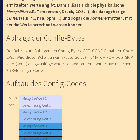
ermittelten Werte angibt. Damit lässt sich die physikalische
Messgröße
(z.B. Temperatur, Druck, CO2 ...), die dazugehörige
Einheit
(z.B. °C, hPa, ppm ...) und sogar die
Formel
ermitteln, mit
der die Werte berechnet werden können.
Abfrage der Config-Bytes
Der Befehl zum Abfragen der Config-Bytes (GET_CONFIG) hat den Code
0x85. Wird dieser Befehl an ein aktives Gerät (mit MATCH ROM oder SKIP
ROM (0xCC) ausgwählt) gesendet, antwortet der 1-Wire-Slave mit einem
26 Byte langen Code.
Aufbau des Config-Codes
Byte 0
Messgröße Wert 1
Byte 1
Berechnung Wert 1
Messgröße Wert 2
.
Berechnung Wert 2
.
Messgröße Wert 3
.
Berechnung Wert 3
Messgröße Wert 4