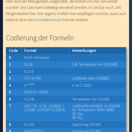
Hier sind alle Messgrößen aufgezählt, die bisher von mir verwendet
wurden. Die Liste kann beliebig erweitert werden. Es sind ja noch 244
Möglichkeiten frei. Wer eigene Größen hier einpflegen möchte, kann sich
einfach über das
Kontaktformular
bei mir melden.
Codierung der Formeln
Code
Formel
Anmerkungen
0
Nicht vorhanden
1
X1/16
z.B. Temperatur von DS18B20
2
X1/1.6
3
X1*0.2+700
Luftdruck über DS18B20
x1/160
4
e
e ist 2.71828
5
X1*62.5 + 55000
6
X1/256
Temperatur von DS2438
7
((X3 / X2 - 0.16) / 0.0062) /
Luftfeuchte HIH4031 an DS2430
(1.0546 - 0.00216*X1/256.0)
X1: Temperatur (RAW 16Bit)
X2: V
DD
X3: V
AD
8
X1/100
Spannung DS2438
9
X1/65535*5.1
Spannung DS2450