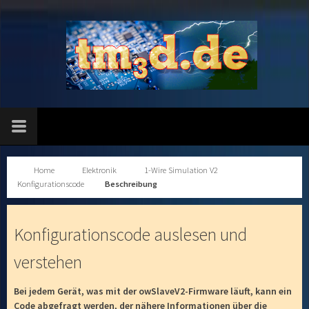
Home
Elektronik
1-Wire Simulation V2
Konfigurationscode
Beschreibung
Konfigurationscode auslesen und
verstehen
Bei jedem Gerät, was mit der owSlaveV2-Firmware läuft, kann ein
Code abgefragt werden, der nähere Informationen über die