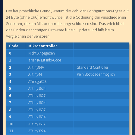
Der hauptsächliche Grund, warum die Zahl der Configurations-Bytes auf
24 Byte (ohne CRC) erhöht wurde, ist die Codierung der verschiedenen
Sensoren, die am Mikrocontroller angeschlossen sind. Das erleichtert
das Finden der richtigen Firmware für ein Update und hilft beim
Vergleichen der Sensoren.
Code
Mikrocontroller
0
Nicht Angegeben
1
alter 16 Bit Info-Code
2
ATtiny84A
Standard Controller
3
ATtiny44
Kein Bootloader möglich
4
ATmega328
5
ATtiny1624
6
ATtiny1627
7
ATtiny1604
8
ATtiny1607
9
ATtiny1614
10
ATtiny1617
11
ATtiny3224