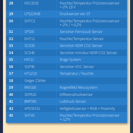
28
HDC2010
Feuchte/Temperatur Präzisionssensor
+-2% 1,8 V
29
LPS225HB
Drucksensor von ST
30
SHTC3
Feuchte/Temperatur Präzisionssensor
+-2% / +-0,2%
31
SPS30
Sensirion Feinstaub Sensor
32
DHT11
Feuchte/Temperatur-Sensor
33
SCD30
Sensirion NDIR CO2 Sensor
34
SCD40
Sensirion miniatur NDIR CO2 Sensor
35
HX711
Wage System
36
SGP40
Sensirion VOC Sensor
37
HTU21D
Temperatur / Feuchte
38
Geiger Zähler
39
RM3100
Magnetfeld Messsystem
40
SDP810
Differenzdrucksensor
41
BMP390
Luftdruck Sensor
42
APDS9151
Helligkeitssensor + RGB + Proximity
43
SHT45
Feuchte/Temperatur Präzisionssensor
+-1,2%