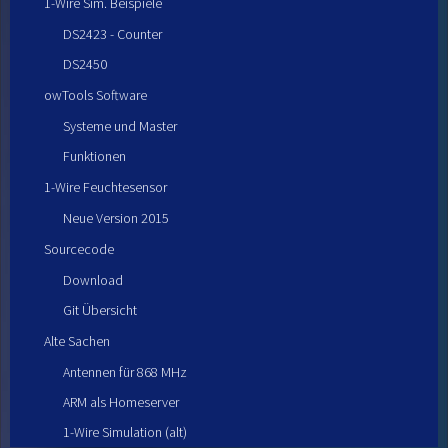
1-Wire Sim. Beispiele
DS2423 - Counter
DS2450
owTools Software
Systeme und Master
Funktionen
1-Wire Feuchtesensor
Neue Version 2015
Sourcecode
Download
Git Übersicht
Alte Sachen
Antennen für 868 MHz
ARM als Homeserver
1-Wire Simulation (alt)