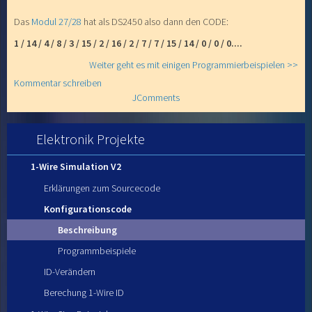
Das
Modul 27/28
hat als DS2450 also dann den CODE:
1 / 14 / 4 / 8 / 3 / 15 / 2 / 16 / 2 / 7 / 7 / 15 / 14 / 0 / 0 / 0....
Weiter geht es mit einigen Programmierbeispielen >>
Kommentar schreiben
JComments
Elektronik Projekte
1-Wire Simulation V2
Erklärungen zum Sourcecode
Konfigurationscode
Beschreibung
Programmbeispiele
ID-Verändern
Berechung 1-Wire ID