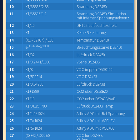
10
X1/65535*2.55
Spannung DS2450
11
X1/65535*1.1
Spannung DS2450 Simulation
mit interner Spannungsreferenz
12
X1/10
DHT22 Luftfeuchte direkt
13
X1
Keine Berechnung
14
(X1 - 32767) / 100
Temperatur DS2450
(X1-32767)/1000
15
e
Beleuchtungsstärke DS2450
16
X1/32
Luftdruck DS2450
17
X1*0.2441/1000
VSens DS2438
18
X1/8
VOC in ppm TGS8100
19
X1/500*14
VOC DS2423
20
X1*0.5+700
Luftdruck DS2438
21
X1+1280
CO2 über DS18B20
22
X1*10
CO2 ueber DS2438/VAD
23
X1*0,025+700
Luftruck DS2438 Temp
24
X1*1.1/1024
Attiny ADC mit Ref Spannung
25
X1*3/1024
Attiny ADC mit VCC=3V
26
X1*5/1024
Attiny ADC mit VCC=5V
27
(X3+X2/1000)/8
VOC für DS2438
X2: V