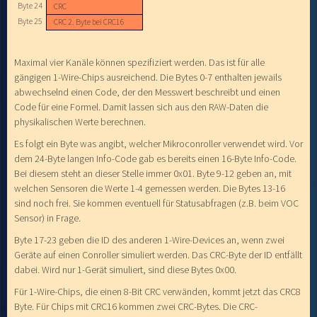
Byte 24
CRC
Byte 25
CRC 2. Byte bei CRC16
Maximal vier Kanäle können spezifiziert werden. Das ist für alle
gängigen 1-Wire-Chips ausreichend. Die Bytes 0-7 enthalten jewails
abwechselnd einen Code, der den Messwert beschreibt und einen
Code für eine Formel. Damit lassen sich aus den RAW-Daten die
physikalischen Werte berechnen.
Es folgt ein Byte was angibt, welcher Mikroconroller verwendet wird. Vor
dem 24-Byte langen Info-Code gab es bereits einen 16-Byte Info-Code.
Bei diesem steht an dieser Stelle immer 0x01. Byte 9-12 geben an, mit
welchen Sensoren die Werte 1-4 gemessen werden. Die Bytes 13-16
sind noch frei. Sie kommen eventuell für Statusabfragen (z.B. beim VOC
Sensor) in Frage.
Byte 17-23 geben die ID des anderen 1-Wire-Devices an, wenn zwei
Geräte auf einen Conroller simuliert werden. Das CRC-Byte der ID entfällt
dabei. Wird nur 1-Gerät simuliert, sind diese Bytes 0x00.
Für 1-Wire-Chips, die einen 8-Bit CRC verwänden, kommt jetzt das CRC8
Byte. Für Chips mit CRC16 kommen zwei CRC-Bytes. Die CRC-