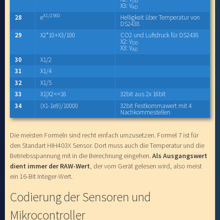
DD
X3: V
AD
X1/2560
28
e
Helligkeit über Temperatur von
DS2438
29
X2*10+X3/100
CO2 und Luftdruck für DS2438
X2: V
DD
X3: V
AD
30
X1/2
31
X1/4
32
X1/5
33
X1|X2<<16
32bit aus 2x 16bit
34
(X1-1e9)/10000
32bit Festkommawert mit 4
Nachkommestellen
Die meisten Formeln sind recht einfach umzusetzen. Formel 7 ist für
den Standart HIH403X Sensor. Dort muss auch die Temperatur und die
Betriebsspannung mit in die Berechnung eingehen.
Als Ausgangswert
dient immer der RAW-Wert
, der vom Gerät gelesen wird, also meist
ein 16-Bit Integer-Wert.
Codierung der Sensoren und
Mikrocontroller