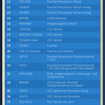
11
HDC1080
Feuchte/Temperatur Sensor
12
HIH4030
Feuchte/Temperatur Sensor analog
13
HIH5030
Feuchte/Temperatur Sensor analog
14
BMP280
Luftdrucksensor
15
MAX44009
Umgebungslicht-Sensor
16
CDM7160
CO2-Sensor
17
MAX1164/TGS8100
VOC-Sensor
18
TGS8100 direkt
VOC-Sensor
19
DS2423
Counter
20
AVR A/D Wandler
Interner A/D-Wandler
21
SHT35
Feuchte/Temperatur Präzisionssensor
+-1,5%
22
SHT31
Feuchte/Temperatur Präzisionssensor
+-2% über den gesamten Messbereich!
23
APDS-9960
RGB-, Umgebungslicht-, Näherungs- und
Gestensensor
24
BME680
VOC/Luftdruck/ Feuchte/
Temperatursensor von Bosch
25
SGP30
VOC Sensor von Senserion (Dual)
26
SGPC3
VOC Sensor von Senserion
27
iAQ-core C
VOC Sensor von ams