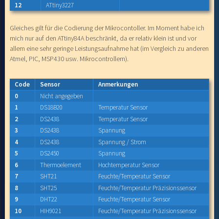
12
ATtiny3227
Gleiches gilt für die Codierung der Mikrocontoller. Im Moment habe ich
mich nur auf den ATtiny84A beschränkt, da er relativ klein ist und vor
allem eine sehr geringe Leistungsaufnahme hat (im Vergleich zu anderen
Atmel, PIC, MSP430 usw. Mikrocontrollern).
Code
Sensor
Anmerkungen
0
Nicht angegeben
1
DS18B20
Temperatur Sensor
2
DS2438
Temperatur Sensor
3
DS2438
Spannung
4
DS2438
Spannung / Strom
5
DS2450
Spannung
6
Thermoelement
Hochtemperatur Sensor
7
SHT21
Feuchte/Temperatur Sensor
8
SHT25
Feuchte/Temperatur Präzisionssensor
9
DHT22
Feuchte/Temperatur Sensor
10
HIH9021
Feuchte/Temperatur Präzisionssensor