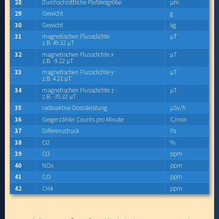
28
Durchschnittliche Partikelgröße
µm
29
Gewicht
g
30
Gewicht
kg
31
magnetischen Flussdichte
µT
z.B. 49.32 µT
32
magnetischen Flussdichte x
µT
z.B. -9.22 µT
33
magnetischen Flussdichte y
µT
z.B. 4.21 µT
34
magnetischen Flussdichte z
µT
z.B. -70.32 µT
35
radioaktive Dosisleistung
µSv/h
36
Geigerzähler Counts pro Minute
C/min
37
Differenzdruck
Pa
38
O2
%
39
O3
ppm
40
NOx
ppm
41
CO
ppm
42
CH4
ppm