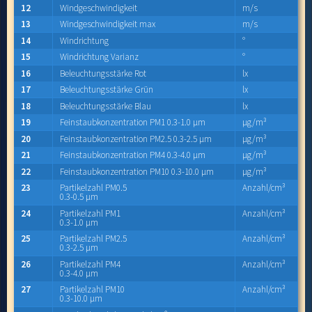
12
Windgeschwindigkeit
m/s
13
Windgeschwindigkeit max
m/s
14
Windrichtung
°
15
Windrichtung Varianz
°
16
Beleuchtungsstärke Rot
lx
17
Beleuchtungsstärke Grün
lx
18
Beleuchtungsstärke Blau
lx
19
Feinstaubkonzentration PM1 0.3-1.0 µm
µg/m³
20
Feinstaubkonzentration PM2.5 0.3-2.5 µm
µg/m³
21
Feinstaubkonzentration PM4 0.3-4.0 µm
µg/m³
22
Feinstaubkonzentration PM10 0.3-10.0 µm
µg/m³
23
Partikelzahl PM0.5
Anzahl/cm³
0.3-0.5 µm
24
Partikelzahl PM1
Anzahl/cm³
0.3-1.0 µm
25
Partikelzahl PM2.5
Anzahl/cm³
0.3-2.5 µm
26
Partikelzahl PM4
Anzahl/cm³
0.3-4.0 µm
27
Partikelzahl PM10
Anzahl/cm³
0.3-10.0 µm