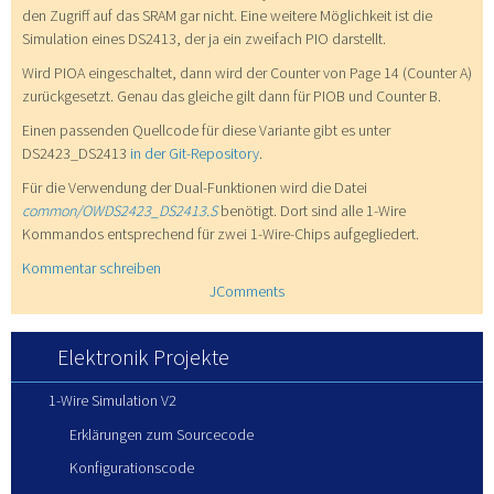
den Zugriff auf das SRAM gar nicht. Eine weitere Möglichkeit ist die
Simulation eines DS2413, der ja ein zweifach PIO darstellt.
Wird PIOA eingeschaltet, dann wird der Counter von Page 14 (Counter A)
zurückgesetzt. Genau das gleiche gilt dann für PIOB und Counter B.
Einen passenden Quellcode für diese Variante gibt es unter
DS2423_DS2413
in der Git-Repository
.
Für die Verwendung der Dual-Funktionen wird die Datei
common/OWDS2423_DS2413.S
benötigt. Dort sind alle 1-Wire
Kommandos entsprechend für zwei 1-Wire-Chips aufgegliedert.
Kommentar schreiben
JComments
Elektronik Projekte
1-Wire Simulation V2
Erklärungen zum Sourcecode
Konfigurationscode