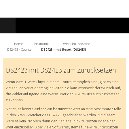
Home
Elektronik
1-Wire Sim. Beispiele
DS2423 - Counter
DS2423 - mit Reset (DS2413)
DS2423 mit DS2413 zum Zurücksetzen
Wenn zwei 1-Wire Chips in einem Controler möglich sind, gibt es eine
Vielzahl an Variationsmöglichkeiten. So kam vereinzelt der Wunsch auf,
die Zähler auf irgend eine Weise über den 1-Wire-Bus auch rücksetzen
zu können.
Sicher, es könnte einfach ein bestimmter Wert an eine bestimmte Stelle
in den SRAM-Speicher des DS2423 geschrieben werden. Mit diesem
wäre es kein Problem dann den Zähler zurück zu setzen oder einen
Wert einzustellen. Aber viele Softwaresysteme für 1-Wire unterstützen