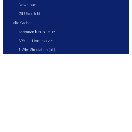
Download
Git Übersicht
Alte Sachen
Antennen für 868 MHz
ARM als Homeserver
1-Wire Simulation (alt)
Blitze Juni 2017
KONTAKT
IMPRESSUM
DATENSCHUTZ
AGB
LOGIN
WIDERRUFSBELEHRUNG