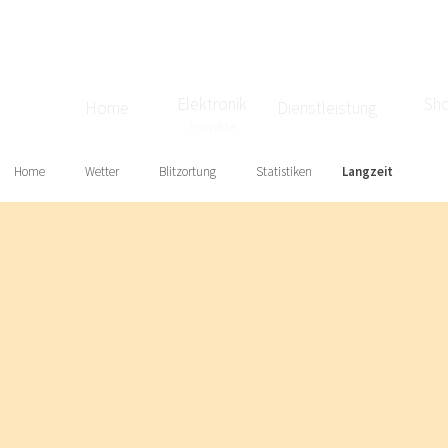
Elektronik
Sh
Home
Dienstleistung
Projekte
Home
Wetter
Blitzortung
Statistiken
Langzeit