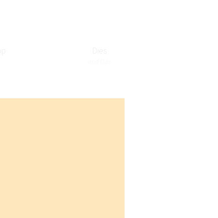
op
Dies
Wetter
und Das