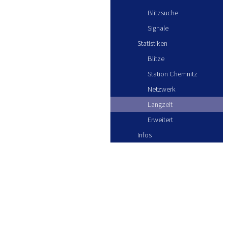
Blitzsuche
Signale
Statistiken
Blitze
Station Chemnitz
Netzwerk
Langzeit
Erweitert
Infos
Blitze Juni 2017
KONT