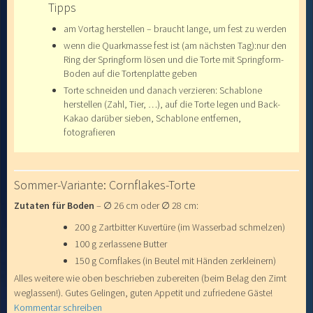
Tipps
am Vortag herstellen – braucht lange, um fest zu werden
wenn die Quarkmasse fest ist (am nächsten Tag):nur den
Ring der Springform lösen und die Torte mit Springform-
Boden auf die Tortenplatte geben
Torte schneiden und danach verzieren: Schablone
herstellen (Zahl, Tier, …), auf die Torte legen und Back-
Kakao darüber sieben, Schablone entfernen,
fotografieren
Sommer-Variante: Cornflakes-Torte
Zutaten für Boden
– ∅ 26 cm oder ∅ 28 cm:
200 g Zartbitter Kuvertüre (im Wasserbad schmelzen)
100 g zerlassene Butter
150 g Cornflakes (in Beutel mit Händen zerkleinern)
Alles weitere wie oben beschrieben zubereiten (beim Belag den Zimt
weglassen!). Gutes Gelingen, guten Appetit und zufriedene Gäste!
Kommentar schreiben