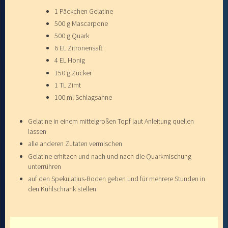
1 Päckchen Gelatine
500 g Mascarpone
500 g Quark
6 EL Zitronensaft
4 EL Honig
150 g Zucker
1 TL Zimt
100 ml Schlagsahne
Gelatine in einem mittelgroßen Topf laut Anleitung quellen
lassen
alle anderen Zutaten vermischen
Gelatine erhitzen und nach und nach die Quarkmischung
unterrühren
auf den Spekulatius-Boden geben und für mehrere Stunden in
den Kühlschrank stellen