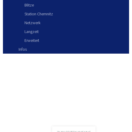
Blitze
Station Chemnitz
Netzwerk
Langzeit
Erweitert
Infos
Blitze Juni 2017
KONTAKT
LOGIN
IMPRESSUM
DATENSCHUTZ
AGB
WIDERRUFSBELEHRUNG