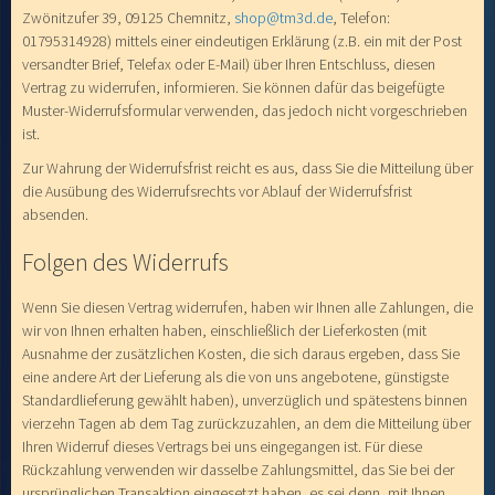
Zwönitzufer 39, 09125 Chemnitz,
shop@tm3d.de
, Telefon:
01795314928) mittels einer eindeutigen Erklärung (z.B. ein mit der Post
versandter Brief, Telefax oder E-Mail) über Ihren Entschluss, diesen
Vertrag zu widerrufen, informieren. Sie können dafür das beigefügte
Muster-Widerrufsformular verwenden, das jedoch nicht vorgeschrieben
ist.
Zur Wahrung der Widerrufsfrist reicht es aus, dass Sie die Mitteilung über
die Ausübung des Widerrufsrechts vor Ablauf der Widerrufsfrist
absenden.
Folgen des Widerrufs
Wenn Sie diesen Vertrag widerrufen, haben wir Ihnen alle Zahlungen, die
wir von Ihnen erhalten haben, einschließlich der Lieferkosten (mit
Ausnahme der zusätzlichen Kosten, die sich daraus ergeben, dass Sie
eine andere Art der Lieferung als die von uns angebotene, günstigste
Standardlieferung gewählt haben), unverzüglich und spätestens binnen
vierzehn Tagen ab dem Tag zurückzuzahlen, an dem die Mitteilung über
Ihren Widerruf dieses Vertrags bei uns eingegangen ist. Für diese
Rückzahlung verwenden wir dasselbe Zahlungsmittel, das Sie bei der
ursprünglichen Transaktion eingesetzt haben, es sei denn, mit Ihnen