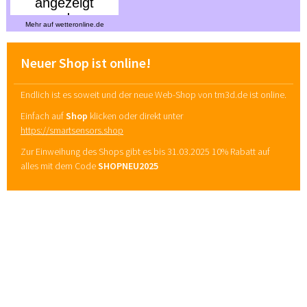
Mehr auf
wetteronline.de
Neuer Shop ist online!
Endlich ist es soweit und der neue Web-Shop von tm3d.de ist online.
Einfach auf
Shop
klicken oder direkt unter
https://smartsensors.shop
Zur Einweihung des Shops gibt es bis 31.03.2025 10% Rabatt auf
alles mit dem Code
SHOPNEU2025
Blitze Juni 2017