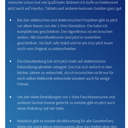
wünsche schon mal viel Spaß beim Stöbern! Ich hoffe es funktioniert
jetzt auch auf Handys, Tablets und anderen kuriosen Geräten ganz gut.
Bei den elektrischen und elektronischen Projekten gibt es jetzt
vor allem Neues von der 1-Wire Simulation. Die habe ich
komplett neu geschrieben. Der Algorithmus ist ein bisschen
anders. Alle Grundfunktionen sind jetzt in Assembler
geschrieben. Sie läuft sehr stabil und ist am Oszi jetzt kaum
noch vom Original zu unterscheiden.
Die Dienstleistung hat sich jetzt mehr auf elektronische
Entwicklungsabreiten verlagert. Das hat sich einfach in den
letzten Jahren so entwickelt, da ich inzwischen nicht nur für
mich selber Elektronik entwickele sondern auch für einige
Firmen.
Um der vielen Bestellungen von 1-Wire Feuchtesensoren und
anderen Sachen besser gerecht zu werden gibt es jetzt auch
einen Webshop auf der Seite.
Natürlich gibt es wieder die Blitzortung für alle Gewitterfans.
Wenn mir sonst etwas Interessantes über das Wetter über den